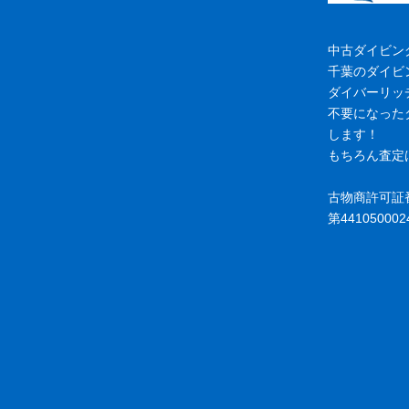
中古ダイビン
千葉のダイビ
ダイバーリッ
不要になった
します！
もちろん査定
古物商許可証
第441050002