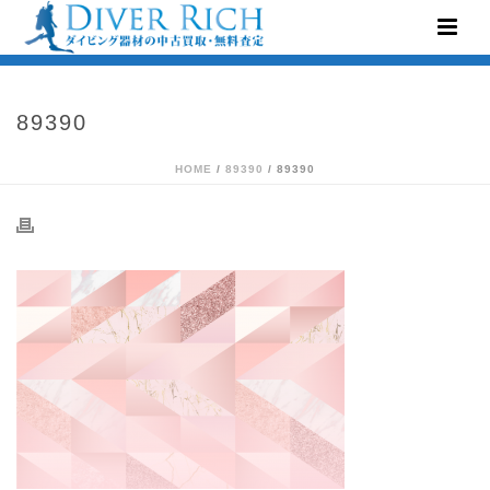
89390
HOME
/
89390
/ 89390