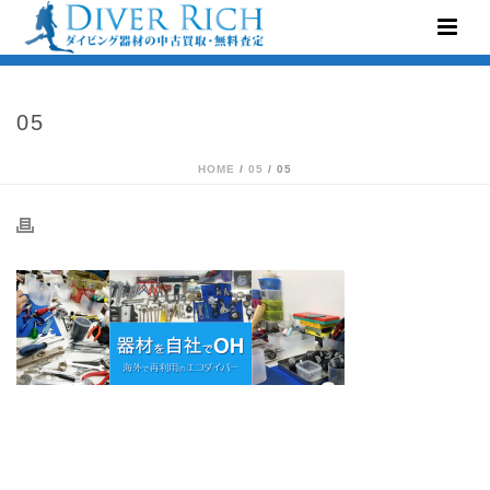
05
HOME
/
05
/ 05